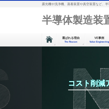
露光機や洗浄機、蒸着装置や真空装置など、半
半導体製造装置
選ばれる理由
VE事例
The Reason
Value Engineering
コスト削減