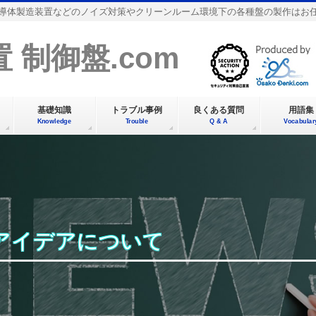
導体製造装置などのノイズ対策やクリーンルーム環境下の各種盤の製作はお
 制御盤.com
基礎知識
トラブル事例
良くある質問
用語集
Knowledge
Trouble
Q & A
Vocabular
アイデアについて