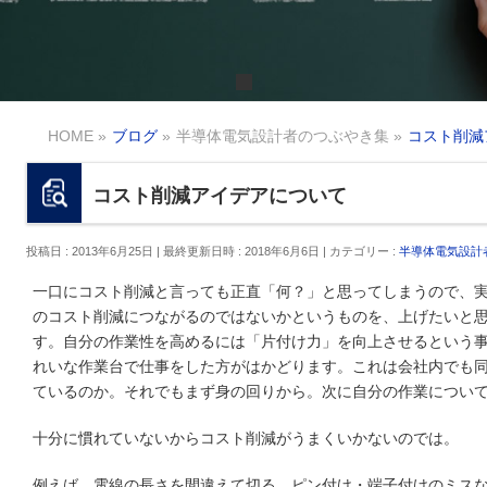
HOME
»
ブログ
»
半導体電気設計者のつぶやき集
»
コスト削減
コスト削減アイデアについて
投稿日 : 2013年6月25日
最終更新日時 : 2018年6月6日
カテゴリー :
半導体電気設計
一口にコスト削減と言っても正直「何？」と思ってしまうので、
のコスト削減につながるのではないかというものを、上げたいと
す。自分の作業性を高めるには「片付け力」を向上させるという
れいな作業台で仕事をした方がはかどります。これは会社内でも
ているのか。それでもまず身の回りから。次に自分の作業につい
十分に慣れていないからコスト削減がうまくいかないのでは。
例えば、電線の長さを間違えて切る、ピン付け・端子付けのミスな