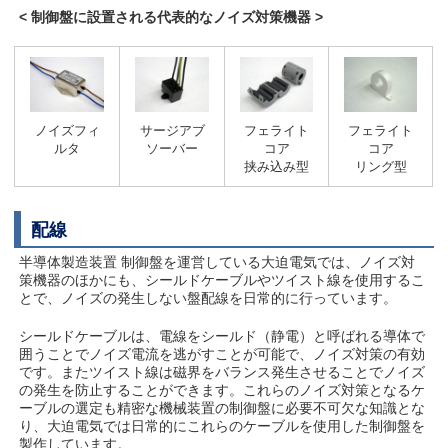
<
制御盤に設置される代表的なノイズ対策機器
>
フェライト
フェライト
ノイズフィ
サージアブ
コア
コア
ルタ
ソーバー
挟み込み型
リング型
配線
半導体製造装置 制御盤を運営している大迫電気では、ノイズ対
策機器のほかにも、シールドケーブルやツイスト線を使用するこ
とで、ノイズの発生しない盤配線を日常的に行っています。
シールドケーブルは、電線をシールド（静電）と呼ばれる導体で
囲うことでノイズ電流を逃がすことが可能で、ノイズ対策の有効
です。またツイスト線は磁界をバランス発生させることでノイズ
の発生を防止することができます。これらのノイズ対策となるケ
ーブルの選定も精密な機械装置の制御盤に必要不可欠な知識とな
り、大迫電気では日常的にこれらのケーブルを使用した制御盤を
製作しています。