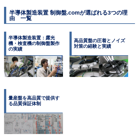
半導体製造装置 制御盤.comが選ばれる3つの理
由 一覧
半導体製造装置：露光
高品質盤の圧着とノイズ
機・検査機の制御盤製作
対策の経験と実績
の実績
量産盤を高品質で提供す
る品質保証体制