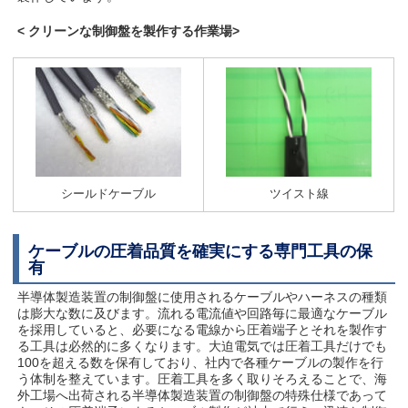
<
クリーン
な制御盤を製作する作業場
>
シールドケーブル
ツイスト線
ケーブルの圧着品質を確実にする専門工具の保
有
半導体製造装置の制御盤に使用されるケーブルやハーネスの種類
は膨大な数に及びます。流れる電流値や回路毎に最適なケーブル
を採用していると、必要になる電線から圧着端子とそれを製作す
る工具は必然的に多くなります。大迫電気では圧着工具だけでも
100を超える数を保有しており、社内で各種ケーブルの製作を行
う体制を整えています。圧着工具を多く取りそろえることで、海
外工場へ出荷される半導体製造装置の制御盤の特殊仕様であって