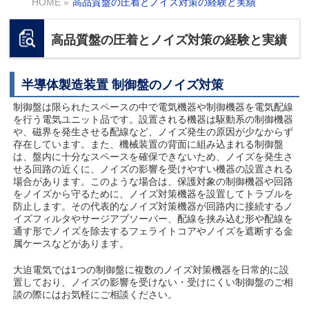
HOME
»
高品質盤の圧着とノイズ対策の経験と実績
高品質盤の圧着とノイズ対策の経験と実績
半導体製造装置 制御盤のノイズ対策
制御盤は限られたスペースの中で電気機器や制御機器を電気配線
を行う電気ユニット品です。設置される機器は駆動系の制御機器
や、磁界を発生させる配線など、ノイズ発生の原因が少なからず
存在しています。また、機械装置の背面に組み込まれる制御盤
は、盤内に十分なスペースを確保できないため、ノイズを発生さ
せる回路の近くに、ノイズの影響を受けやすい機器の設置される
場合があります。このような場合は、保護対象の制御機器や回路
をノイズから守るために、ノイズ対策機器を設置してトラブルを
防止します。その代表的なノイズ対策機器が回路内に接続するノ
イズフィルタやサージアブソーバー、配線を挟み込む形や配線を
通す形でノイズを除去するフェライトコアやノイズを遮断する金
属ケースなどがあります。
大迫電気では1つの制御盤に複数のノイズ対策機器を日常的に設
置しており、ノイズの影響を受けない・受けにくい制御盤のご相
談の際にはお気軽にご相談ください。