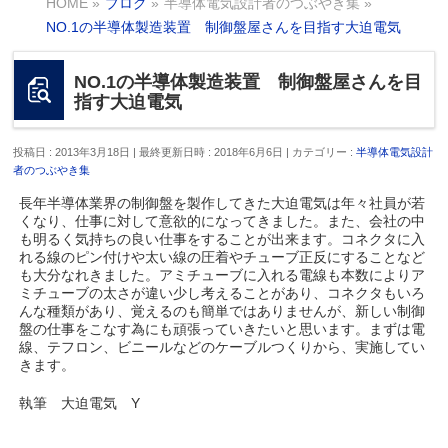
HOME
»
ブログ
»
半導体電気設計者のつぶやき集
»
NO.1の半導体製造装置 制御盤屋さんを目指す大迫電気
NO.1の半導体製造装置 制御盤屋さんを目
指す大迫電気
投稿日 : 2013年3月18日
最終更新日時 : 2018年6月6日
カテゴリー :
半導体電気設計
者のつぶやき集
長年半導体業界の制御盤を製作してきた大迫電気は年々社員が若
くなり、仕事に対して意欲的になってきました。また、会社の中
も明るく気持ちの良い仕事をすることが出来ます。コネクタに入
れる線のピン付けや太い線の圧着やチューブ正反にすることなど
も大分なれきました。アミチューブに入れる電線も本数によりア
ミチューブの太さが違い少し考えることがあり、コネクタもいろ
んな種類があり、覚えるのも簡単ではありませんが、新しい制御
盤の仕事をこなす為にも頑張っていきたいと思います。まずは電
線、テフロン、ビニールなどのケーブルつくりから、実施してい
きます。
執筆 大迫電気 Y