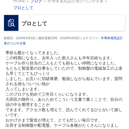
HOME
»
ブログ
»
半導体電気設計者のつぶやき集
»
プロとして
プロとして
投稿日 : 2016年6月9日
最終更新日時 : 2018年6月6日
カテゴリー :
半導体電気設計
者のつぶやき集
季節も暖かくなってきました。
この時期になると、去年入った新人さんも半年目経ちます。
ケーブル作り担当の二人もとても頼もしい仲間になりました。
もともと製造業の仕事をしていたので、制御盤の電線加工の上達
も早くてとてもびっくり
しました。お互いに切磋琢磨、勉強しながら励んでいます。質問
される側もついつい熱が
入ってしまいます。
このブログも初めて三年目くらいになります。
大田区の物作り。あらためてこういう文書で書くことで、自分の
頭の中を整理することが
できます。アクセス数も増えて、読んでくれてるひとがいて嬉し
いです。
おかげさまで製造が増えて、とても忙しい毎日です。
出荷する制御盤や配電盤、ケーブル各種がたくさんになりまし