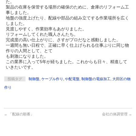
た。
製品の在庫を保管する場所の確保のために、倉庫のリフォーム工
事しました。
地盤の強度上げたり、配線や部品の組み立てする作業場所を広く
しました。
見渡しやすく、作業効率もあがりました。
リフォームしてくれた職人さんたち。
完成度の高い仕上がりに、さすがプロだなと感動しました。
一週間も無い日程で、正確に早く仕上げられる仕事ぶりに同じ物
作りの人間として、とて
も刺激になりました。
この業界に入って5年が経ちました。これからも日々、精進して
いきたいです。
投稿タグ
制御盤
,
ケーブル作り
,
や配電盤
,
制御盤の電線加工
,
大田区の物
作り
←
「配線の順番」
会社の体調管理
→