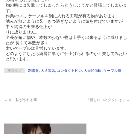
物の時には失敗してしまったらどうしようかと緊張してしまいま
す。
作業の中に ケーブルを網に入れる工程が有る物があります。
弛みが無いように又、きつ過ぎないように気を付けていますが
中々納得の出来る仕上が
りに成りません。
全長が短い物や、本数の少ない物は上手く出来るように成りまし
たが 長くて本数が多く
太いケーブルは苦労しています。
どのようにしたら綺麗に早くに仕上げられるのか工夫してみたい
と思います。
投稿タグ
制御盤
,
大迫電気
,
コンタクトピン
,
大田区蒲田
,
ケーブル線
←
今、私がやれる事
「新しいコネクタには」
→