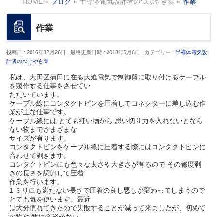
HOME
»
ブログ
»
半導体電気設計者のつぶやき集
»
作業
作業
投稿日 : 2016年12月26日
最終更新日時 : 2018年6月6日
カテゴリー :
半導体電気設
計者のつぶやき集
私は、大田区蒲田に在る大迫電気で制御盤に取り付けるケーブル
を製作する仕事をさせてい
ただいています。
ケーブル線にコンタクトピンを圧着してコネクターに差し込む作
業が主な仕事です。
ケーブル線には とても細い物から 思い切り力を入れないとなら
ない物までさまざまな
サイズが有ります。
コンタクトピンをケーブル線に圧着する際にはコンタクトピンに
合わせて剥きます。
コンタクトピンにも色々な太さや大きさが有るので その都度剥
きの長さを調節して圧着
作業を行います。
1 ミリにも満たない長さで圧着の良し悪しが変わってしまうので
とても気を使います。最近
は大分慣れてきたので失敗することが減って来ましたが、初めて
の物や 数に余裕がない