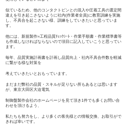
似ているため、他のコンタクトピンとの混入や圧着工具の選定間
違えを引き起こさないように社内(作業者全員)に教育訓練を実施
し、不具合を起こさない様、訓練をしていきたいと思っていま
す。
他には、新規製作=工程品質ﾁｪｯｸｼｰﾄ・作業手順書・作業標準書等
も作成しなければならないので項目に記入していこうと思ってい
ます。
毎年、品質実施計画書を計画し品質向上・社内不具合件数を軽減
に繋がる様な対策を
考えていきたいとおもっています。
まだまだ弊社の品質・スキルが足りない所もあるとは思います
が、東京大田区大迫電気
制御盤製作会社のホームページを見て頂き1件でも多くお問い合
わせを頂けるよう、
私たちも努力をし、より多くの客先様との情報交換、お取引がで
きれば幸いです。