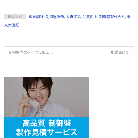
投稿タグ
教育訓練
,
制御盤製作
,
大迫電気
,
品質向上
,
制御盤製作会社
,
東
京大田区
←
制御盤内のケーブル加工…
配置先にて
→