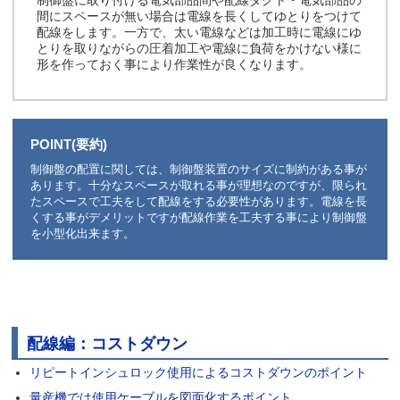
制御盤に取り付ける電気部品間や配線ダクト・電気部品の
間にスペースが無い場合は電線を長くしてゆとりをつけて
配線をします。一方で、太い電線などは加工時に電線にゆ
とりを取りながらの圧着加工や電線に負荷をかけない様に
形を作っておく事により作業性が良くなります。
POINT(要約)
制御盤の配置に関しては、制御盤装置のサイズに制約がある事が
あります。十分なスペースが取れる事が理想なのですが、限られ
たスペースで工夫をして配線をする必要性があります。電線を長
くする事がデメリットですが配線作業を工夫する事により制御盤
を小型化出来ます。
配線編：コストダウン
リピートインシュロック使用によるコストダウンのポイント
量産機では使用ケーブルを図面化するポイント