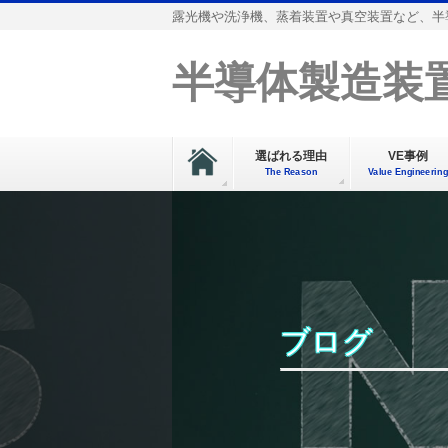
露光機や洗浄機、蒸着装置や真空装置など、半
半導体製造装置
選ばれる理由
VE事例
The Reason
Value Engineering
ブログ